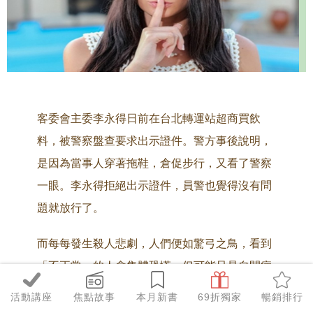
客委會主委李永得日前在台北轉運站超商買飲
料，被警察盤查要求出示證件。警方事後說明，
是因為當事人穿著拖鞋，倉促步行，又看了警察
一眼。李永得拒絕出示證件，員警也覺得沒有問
題就放行了。
而每每發生殺人悲劇，人們便如驚弓之鳥，看到
「不正常」的人會集體恐慌，但可能只是自閉症
兒童，而我們無意又造成了傷害。又或者，我們
活動講座
焦點故事
本月新書
69折獨家
暢銷排行
常聽到媒體報導，例如：這名研究生「竟然」犯