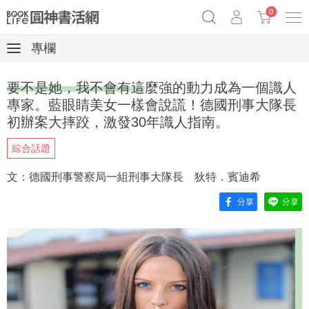
0
專欄
《祕密》作者最新《致富》公開
奧德賽女巫瑟西
原子習慣實踐本
要不是她，我不會有這麼強的動力成為一個識人
Netflix話題章魚小說！
專家。藍眼睛美女一樣會說謊！德國刑事大隊長
初辦案大摔跤，激發30年識人指南。
綜合話題
文：德國刑事警察局一組刑事大隊長 狄特．賓迪希