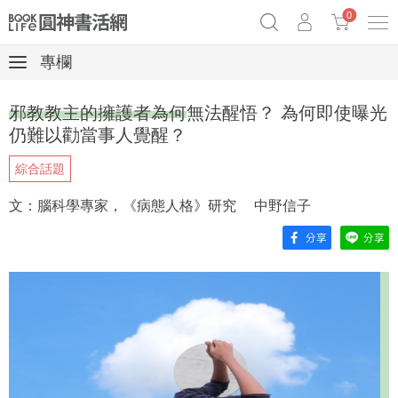
0
專欄
《祕密》作者最新《致富》公開
原子習慣實踐本
69折奇蹟套組
邪教教主的擁護者為何無法醒悟？ 為何即使曝光
Netflix話題章魚小說！
仍難以勸當事人覺醒？
綜合話題
文：腦科學專家，《病態人格》研究 中野信子