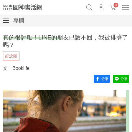
0
專欄
《祕密》作者最新《致富》公開
奧德賽女巫瑟西
原子習慣實踐本
真的很討厭！LINE的朋友已讀不回，我被排擠了
Netflix話題章魚小說！
嗎？
好念頭
文：Booklife