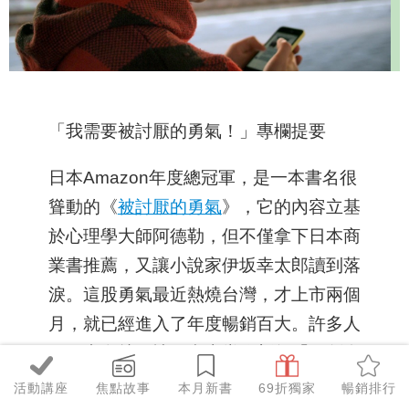
「我需要被討厭的勇氣！」專欄提要
日本Amazon年度總冠軍，是一本書名很
聳動的《
被討厭的勇氣
》，它的內容立基
於心理學大師阿德勒，但不僅拿下日本商
業書推薦，又讓小說家伊坂幸太郎讀到落
淚。這股勇氣最近熱燒台灣，才上市兩個
月，就已經進入了年度暢銷百大。許多人
一見書名就鍾情，拿來當作新年「開創全
新人際關係，擁有做自己的勇氣」的踏
活動講座
焦點故事
本月新書
69折獨家
暢銷排行