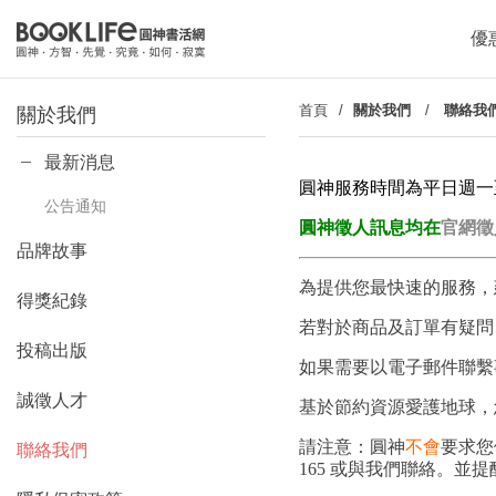
優
首頁
關於我們
/
聯絡我
關於我們
最新消息
圓神服務時間為平日週一至週五
公告通知
圓神徵人訊息均在
官網徵
品牌故事
為提供您最快速的服務，
得獎紀錄
若對於商品及訂單有疑問
投稿出版
如果需要以電子郵件聯繫事務，請使
誠徵人才
基於節約資源愛護地球，
請注意：圓神
不會
要求您
聯絡我們
165 或與我們聯絡。並