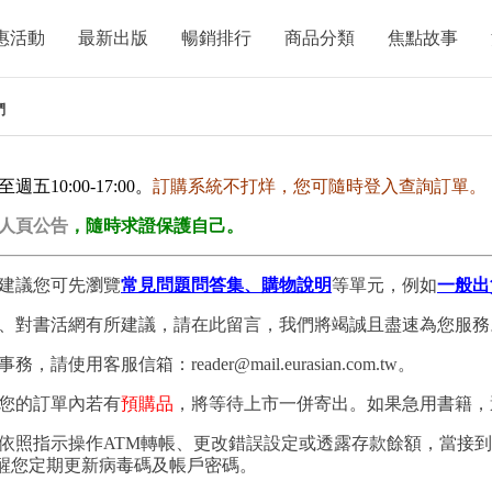
惠活動
最新出版
暢銷排行
商品分類
焦點故事
們
10:00-17:00。
訂購系統不打烊，您可隨時登入查詢訂單。
人頁公告
，隨時求證保護自己。
建議您可先瀏覽
常見問題問答集、購物說明
等單元，例如
一般出
、對書活網有所建議，請在此留言，我們將竭誠且盡速為您服務
用客服信箱：reader@mail.eurasian.com.tw。
您的訂單內若有
預購品
，將等待上市一併寄出。如果急用書籍，
依照指示操作ATM轉帳、更改錯誤設定或透露存款餘額，當接
提醒您定期更新病毒碼及帳戶密碼。