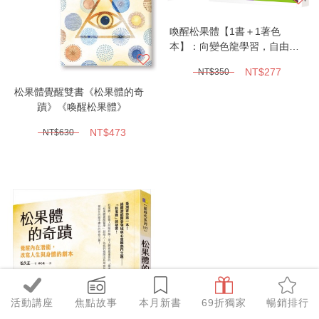
喚醒松果體【1書＋1著色
本】：向變色龍學習，自由化
身為理想的自己
NT$277
NT$350
松果體覺醒雙書《松果體的奇
蹟》《喚醒松果體》
NT$473
NT$630
活動講座
焦點故事
本月新書
69折獨家
暢銷排行