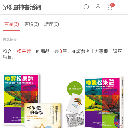
0
商品(3)
專欄(3)
講座(0)
《祕密》作者最新《致富》公開
奧德賽女巫瑟西
原子習慣實踐本
Netflix話題章魚小說！
搜尋結果
符合「
松果體
」的商品，共
3
筆。並請參考上方專欄、講座
項目。