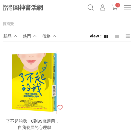
0
陳海賢
奧德賽女巫瑟西
原子習慣實踐本
69折奇蹟套組
新品
熱門
價格
Netflix話題章魚小說！
了不起的我：0到99歲適用，
自我發展的心理學