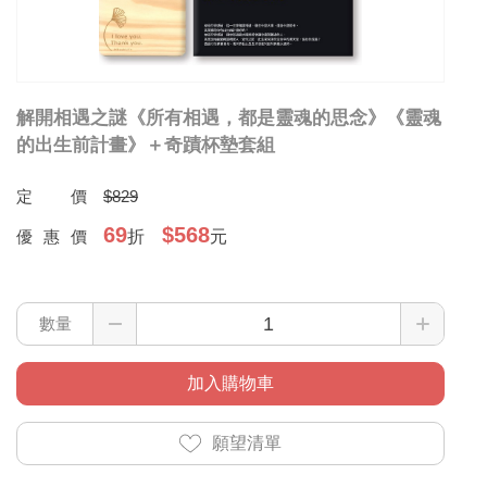
解開相遇之謎《所有相遇，都是靈魂的思念》《靈魂
的出生前計畫》＋奇蹟杯墊套組
定價
$829
69
$568
優惠價
折
元
數量
加入購物車
願望清單