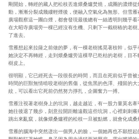
剛開始，轉經的藏人把松枝丟進煨桑爐焚燒，成團的濃煙從
動，漸漸分裂成幾縷輕煙後，便融入空氣化為無形。但雪雁
廣場觀察這一團白煙，都會發現最後總有一絲透明到幾乎看
在大昭寺廣場旁一棵已經沒有生機、只剩下一截樹樁的老樹
了進去。
雪雁想起來拉薩之前做的夢，有一棵老樹搖晃著枝幹，似乎
她決定不再轉經，走到煨桑爐旁這棵早已乾枯的老樹，目不
樹皮上。
很明顯，它已經死去一段很長的時間，而且在死前似乎曾被
時間的巨獸無情啃咬老樹的舊傷，從焦黑的色澤、殘留的大
紋，可以看出它死前仍然努力掙扎，企圖奮力一搏。
雪雁注視著老樹身上的坑洞，越走越近，有一股力量莫名牽
她往後退了幾步，刻意拉開距離遠觀這些坑洞，心裡刺刺癢
跳出來亂竄，就像煨桑爐裡的松枝一旦被點燃，就會化成桑
雪雁的腦海中突然迸出一個男人的臉，一個她再也不願想起