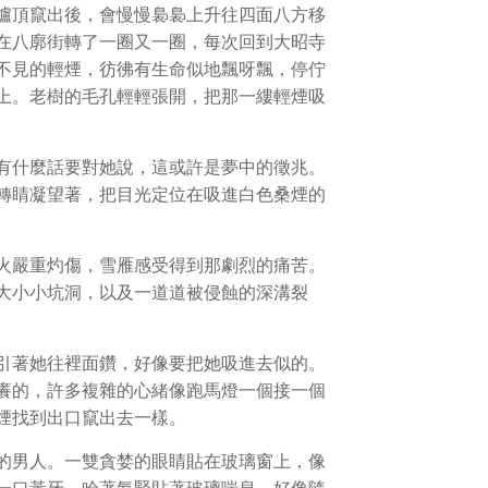
爐頂竄出後，會慢慢裊裊上升往四面八方移
在八廓街轉了一圈又一圈，每次回到大昭寺
不見的輕煙，彷彿有生命似地飄呀飄，停佇
上。老樹的毛孔輕輕張開，把那一縷輕煙吸
有什麼話要對她說，這或許是夢中的徵兆。
轉睛凝望著，把目光定位在吸進白色桑煙的
火嚴重灼傷，雪雁感受得到那劇烈的痛苦。
大小小坑洞，以及一道道被侵蝕的深溝裂
引著她往裡面鑽，好像要把她吸進去似的。
癢的，許多複雜的心緒像跑馬燈一個接一個
煙找到出口竄出去一樣。
的男人。一雙貪婪的眼睛貼在玻璃窗上，像