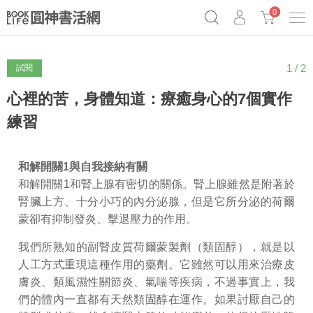
0
1 / 2
試閱
《祕密》作者最新《致富》公開
奧德賽女巫瑟西
原子習慣實踐本
Netflix話題章魚小說！
心裡的苦，身體知道：療癒身心的7個實作
練習
和解開關
1
與自我接納有關
和解開關1和腎上腺有密切的關係。腎上腺雖然是附著於
腎臟上方、十分小巧的內分泌腺，但是它所分泌的荷爾
蒙卻有抑制發炎、擊退壓力的作用。
我們所熟知的副腎皮質荷爾蒙製劑（類固醇），就是以
人工方式重現這種作用的藥劑。它雖然可以用來治療皮
膚炎、類風濕性關節炎、氣喘等疾病，不過事實上，我
們的體內一直都有天然類固醇在運作。如果討厭自己的