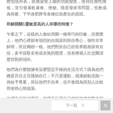
體型或外表，就會讓腎上腺的功能變差，使得抗壓性降
低，並引發暴飲暴食、便秘、陰道發炎等問題，也會成
為痔瘡、下半身肥胖等各種症狀產生的原因。
和解開關
1
靈敏度高的人有哪些特徵？
乍看之下，這樣的人會給周圍一種乖巧的印象，但實際
上，他們心裡卻有強烈的自我原則與自尊心，個性非常
鮮明，而且獨樹一格。他們對於自己的世界觀相當有自
信，多半採取全有或全無的態度，也有將個人社交圈清
楚切割的傾向。
他們為什麼能擁有這麼堅定不移的生活方式？因為他們
總是百分之百接納自己；不只是優點，就連缺點也能一
併給予尊重，所以他們不自卑，也不會因為與別人比較
而使得心情低落。
他們不會隨波逐流，也擅長活用自己獨特的價值觀來想
像和創造新的事物，因此，這樣的人也具備帶領他人的
下一頁
指導者資質。