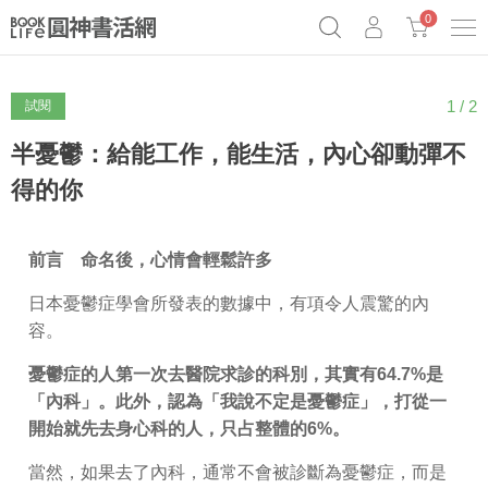
0
1 / 2
試閱
《祕密》作者最新《致富》公開
奧德賽女巫瑟西
原子習慣實踐本
Netflix話題章魚小說！
半憂鬱：給能工作，能生活，內心卻動彈不
得的你
前言 命名後，心情會輕鬆許多
日本憂鬱症學會所發表的數據中，有項令人震驚的內
容。
憂鬱症的人第一次去醫院求診的科別，其實有64.7%是
「內科」。此外，認為「我說不定是憂鬱症」，打從一
開始就先去身心科的人，只占整體的6%。
當然，如果去了內科，通常不會被診斷為憂鬱症，而是