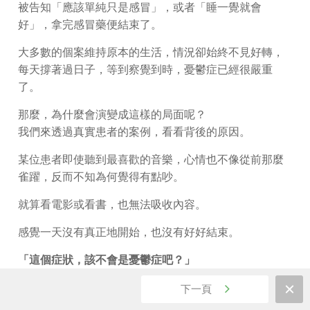
被告知「應該單純只是感冒」，或者「睡一覺就會
好」，拿完感冒藥便結束了。
大多數的個案維持原本的生活，情況卻始終不見好轉，
每天撐著過日子，等到察覺到時，憂鬱症已經很嚴重
了。
那麼，為什麼會演變成這樣的局面呢？
我們來透過真實患者的案例，看看背後的原因。
某位患者即使聽到最喜歡的音樂，心情也不像從前那麼
雀躍，反而不知為何覺得有點吵。
就算看電影或看書，也無法吸收內容。
感覺一天沒有真正地開始，也沒有好好結束。
「這個症狀，該不會是憂鬱症吧？」
可是，使用這樣的字眼，好像又太過沉重，再說平常的
下一頁
生活也還算過得下去。