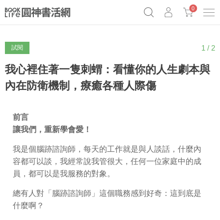
0
1 / 2
試閱
《祕密》作者最新《致富》公開
奧德賽女巫瑟西
原子習慣實踐本
Netflix話題章魚小說！
我心裡住著一隻刺蝟：看懂你的人生劇本與
內在防衛機制，療癒各種人際傷
前言
讓我們，重新學會愛！
我是個腦跡諮詢師，每天的工作就是與人談話，什麼內
容都可以談，我經常說我管很大，任何一位家庭中的成
員，都可以是我服務的對象。
總有人對「腦跡諮詢師」這個職務感到好奇：這到底是
什麼啊？