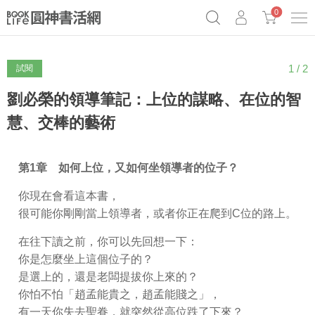
0
1 / 2
試閱
奧德賽女巫瑟西
原子習慣實踐本
69折奇蹟套組
Netflix話題章魚小說！
劉必榮的領導筆記：上位的謀略、在位的智
慧、交棒的藝術
第
1
章 如何上位，又如何坐領導者的位子？
你現在會看這本書，
很可能你剛剛當上領導者，或者你正在爬到C位的路上。
在往下讀之前，你可以先回想一下：
你是怎麼坐上這個位子的？
是選上的，還是老闆提拔你上來的？
你怕不怕「趙孟能貴之，趙孟能賤之」，
有一天你失去聖眷，就突然從高位跌了下來？