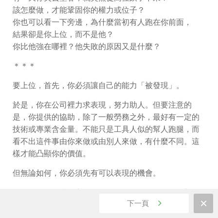
該怎麼做，才能鞏固你的權力或位子？
你也可以看一下旁邊，為什麼當初有人跑在你前面，
結果卻是你上位，而不是他？
你比他強在哪裡？他失敗的原因又是什麼？
＊＊＊
要上位，首先，你必須讓自己的能力「被發現」。
於是，你在公司裡力求表現，努力助人。但要注意的
是，你提供的協助，除了一般勞務之外，最好有一定的
技術或專業含金量。不能只是工具人似的幫人跑腿，而
看不出這件事由你來做或由別人來做，有什麼不同。這
樣才能凸顯你的價值。
但無論如何，你必須先有可以表現的機會。
一個總經理跟我分享他的經驗。他們公司錄用一個新的
下一頁
人資主管，面談的時候，這個人表現出自己很厲害，這
個也會，那個也會。等到入職後，指派他一些工作，他