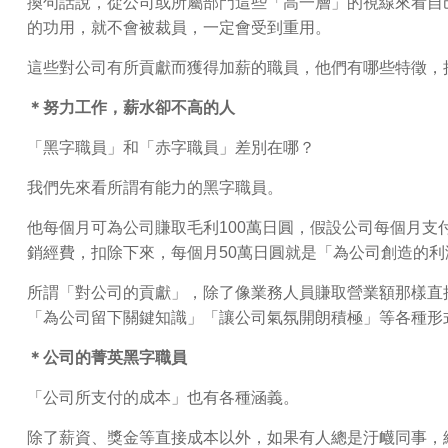
換句話說，從公司或所屬部門這些「高一層」的視線來看自
的功用，就不會被裁員，一定會受到重用。
這些對公司有所貢獻而獲得加薪的職員，他們有哪些特徵，
＊努力工作，薪水卻不高的人
「黑字職員」和「赤字職員」差別在哪？
我們先來看所謂有能力的黑字職員。
他每個月可為公司賺取毛利100萬日圓，假設公司每個月支
銷經費，扣除下來，每個月50萬日圓就是「為公司創造的利
所謂「對公司的貢獻」，除了像業務人員賺取營業額那樣直
「為公司留下關鍵知識」「讓公司氣氛開朗積極」等各種形
＊公司的菁英黑字職員
「公司所支付的成本」也有各種涵義。
除了薪資、獎金等直接成本以外，如果有人總是汙衊同事，