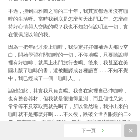
不過，搬到西雅圖之前的三十年，我其實都過著沒有咖
啡的生活呀。當時我到底是怎麼每天出門工作、怎麼維
持好心情與人交際的呢？我也不知如何說明這一切，實
在很佩服以前的我。
因為一把年紀才愛上咖啡，我決定好好彌補過去那段空
白，開始學習有關咖啡的一切，不停地喝，只要聽說哪
裡有好咖啡，就馬上出門旅行去喝。後來，我甚至在美
國出版了咖啡的書，還被翻譯成各種語言……不知不覺
中，我已經成了一個「咖啡人」。
話雖如此，其實我只負責喝。我會在家裡自己沖咖啡，
也有整套器材，但我就是很懶得量測，而且個性又急，
常常等不及萃取完就先喝了，所以當然啦，我沖出來的
咖啡就不是那麼好喝……不久後，跌破全世界眼鏡的二○
二○年來臨了，在這瘋狂的一年中，在家裡沖咖啡的機會
變多了，於是我決定向過去的隨便與急性子說再見，從
下一頁
頭好好學習手沖咖啡！也因為希望讓更多人擁有更加豐