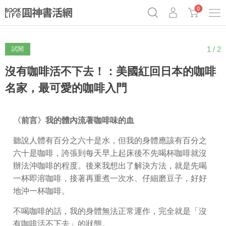
0
1 / 2
試閱
《祕密》作者最新《致富》公開
原子習慣實踐本
69折奇蹟套組
Netflix話題章魚小說！
沒有咖啡活不下去！：美國紅回日本的咖啡
名家，最可愛的咖啡入門
〈前言〉我的體內流著咖啡味的血
聽說人體有百分之六十是水，但我的身體應該有百分之
六十是咖啡，誇張到每天早上起床後不先喝杯咖啡就沒
辦法沖咖啡的程度。後來我想出了解決方法，就是先喝
一杯即溶咖啡，接著再重煮一次水、仔細磨豆子，好好
地沖一杯咖啡。
不喝咖啡的話，我的身體無法正常運作，完全就是「沒
有咖啡活不下去」的狀態。