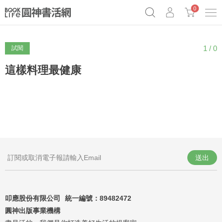
0
1 / 0
試閱
奧德賽女巫瑟西
原子習慣實踐本
69折奇蹟套組
Netflix話題章魚小說！
這樣料理最健康
送出
叩應股份有限公司 統一編號：
89482472
圓神出版事業機構