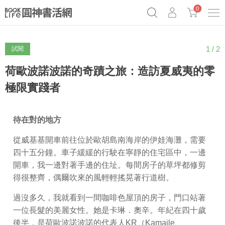
0
1 / 2
試閱
《祕密》作者最新《致富》公開
原子習慣實踐本
69折奇蹟套組
Netflix話題章魚小說！
荷歐波諾波諾的奇蹟之旅：造訪夏威夷的零
極限實踐者
待在對的地方
從威基基開車前往位於歐胡島南海岸的伊娃海灘，需要
四十五分鐘。車子緩緩的行駛在寧靜的住宅區中，一邊
開車，我一邊對著手邊的住址。每間房子的草坪都修剪
得很整齊，偶爾吹來的風輕輕搖晃著行道樹。
過沒多久，我就看到一間咖啡色屋頂的房子，門口站著
一位長髮的美麗女性。她是卡琳．奧辛。年紀在四十歲
後半，是荷歐波諾波諾的代表人KR（Kamaile