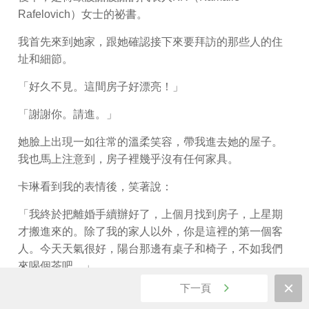
Rafelovich）女士的祕書。
我首先來到她家，跟她確認接下來要拜訪的那些人的住
址和細節。
「好久不見。這間房子好漂亮！」
「謝謝你。請進。」
她臉上出現一如往常的溫柔笑容，帶我進去她的屋子。
我也馬上注意到，房子裡幾乎沒有任何家具。
卡琳看到我的表情後，笑著說：
「我終於把離婚手續辦好了，上個月找到房子，上星期
才搬進來的。除了我的家人以外，你是這裡的第一個客
人。今天天氣很好，陽台那邊有桌子和椅子，不如我們
來喝個茶吧。」
下一頁
我第一次見到卡琳小姐，是幾年前在KR家開會的時候。