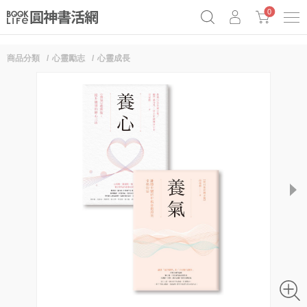
0
商品分類
心靈勵志
心靈成長
奧德賽女巫瑟西
原子習慣實踐本
69折奇蹟套組
Netflix話題章魚小說！
next