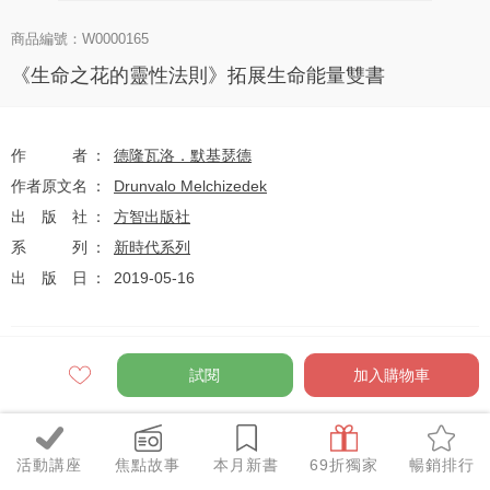
商品編號：W0000165
《生命之花的靈性法則》拓展生命能量雙書
作者
德隆瓦洛．默基瑟德
作者原文名
Drunvalo Melchizedek
出版社
方智出版社
系列
新時代系列
出版日
2019-05-16
定價
$620
試閱
加入購物車
75
$465
優惠價
折
元
活動講座
焦點故事
本月新書
69折獨家
暢銷排行