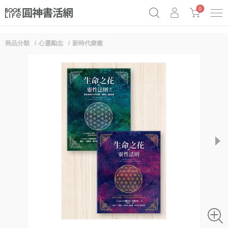
0
商品分類
心靈勵志
新時代療癒
奧德賽女巫瑟西
原子習慣實踐本
69折奇蹟套組
Netflix話題章魚小說！
next