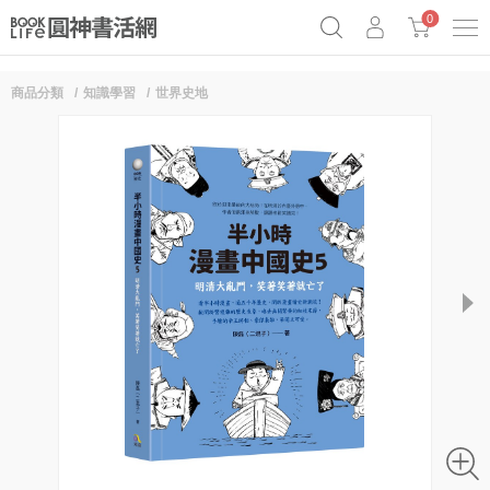
0
商品分類
知識學習
世界史地
奧德賽女巫瑟西
原子習慣實踐本
69折奇蹟套組
Netflix話題章魚小說！
next