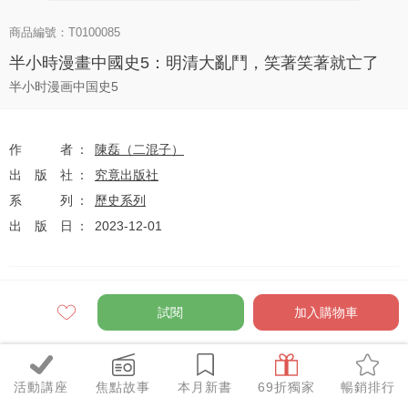
商品編號：T0100085
半小時漫畫中國史5：明清大亂鬥，笑著笑著就亡了
半小时漫画中国史5
作者
陳磊（二混子）
出版社
究竟出版社
系列
歷史系列
出版日
2023-12-01
定價
$360
試閱
加入購物車
79
$284
優惠價
折
元
活動講座
焦點故事
本月新書
69折獨家
暢銷排行