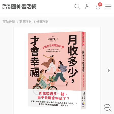
0
商品分類
商管理財
投資理財
奧德賽女巫瑟西
原子習慣實踐本
69折奇蹟套組
Netflix話題章魚小說！
next