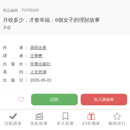
商品編號：P0700189
月收多少，才會幸福：6個女子的理財故事
月収
作者
原田比香
譯者
王華懋
出版社
先覺出版社
系列
人文思潮
出版日
2026-05-01
試閱
加入購物車
定價
$380
79
$300
優惠價
折
元
活動講座
焦點故事
本月新書
69折獨家
暢銷排行