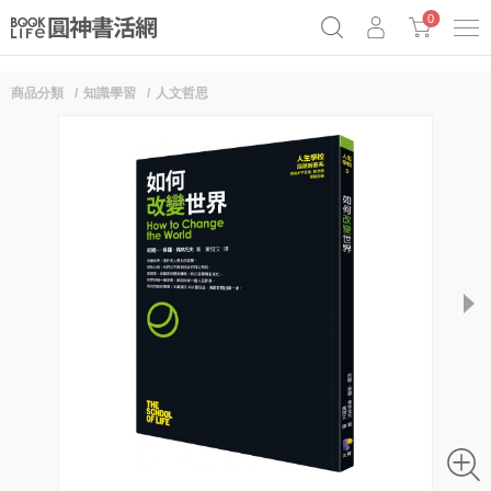
0
商品分類
知識學習
人文哲思
奧德賽女巫瑟西
原子習慣實踐本
69折奇蹟套組
Netflix話題章魚小說！
next