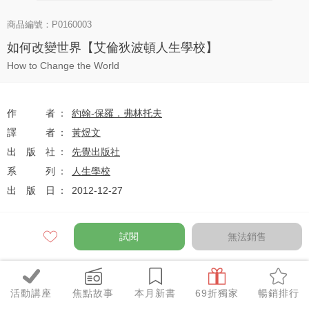
商品編號：P0160003
如何改變世界【艾倫狄波頓人生學校】
How to Change the World
作者
約翰-保羅．弗林托夫
譯者
黃煜文
出版社
先覺出版社
系列
人生學校
出版日
2012-12-27
試閱
無法銷售
定價
$240
79
$190
優惠價
折
元
活動講座
焦點故事
本月新書
69折獨家
暢銷排行