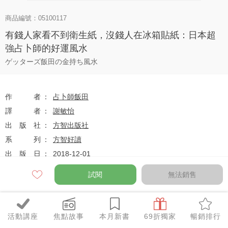
商品編號：05100117
有錢人家看不到衛生紙，沒錢人在冰箱貼紙：日本超
強占卜師的好運風水
ゲッターズ飯田の金持ち風水
作者
占卜師飯田
譯者
謝敏怡
出版社
方智出版社
系列
方智好讀
出版日
2018-12-01
試閱
無法銷售
定價
$270
79
$213
優惠價
折
元
活動講座
焦點故事
本月新書
69折獨家
暢銷排行