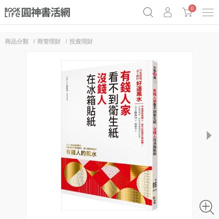
0
商品分類
商管理財
投資理財
奧德賽女巫瑟西
原子習慣實踐本
69折奇蹟套組
Netflix話題章魚小說！
next