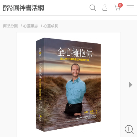
0
商品分類
心靈勵志
心靈成長
奧德賽女巫瑟西
原子習慣實踐本
69折奇蹟套組
Netflix話題章魚小說！
next