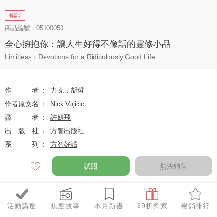
暢銷
商品編號：05100053
全心擁抱你：讓人生好得不像話的靈修小品
Limitless：Devotions for a Ridiculously Good Life
作者
力克．胡哲
作者原文名
Nick Vujicic
譯者
許妍飛
出版社
方智出版社
系列
方智好讀
出版日
2014-04-30
試閱
無法銷售
定價
$280
活動講座
焦點故事
本月新書
69折獨家
暢銷排行
79
$221
優惠價
折
元