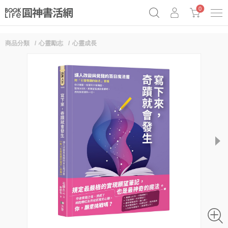
0
商品分類
心靈勵志
心靈成長
《祕密》作者最新《致富》公開
奧德賽女巫瑟西
原子習慣實踐本
Netflix話題章魚小說！
next