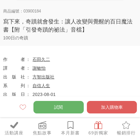
商品編號：03900184
寫下來，奇蹟就會發生：讓人改變與覺醒的百日魔法
書【附「引發奇蹟的祕法」音檔】
100日の奇蹟
作者
石田久二
譯者
謝敏怡
出版社
方智出版社
系列
自信人生
出版日
2023-08-01
試閱
加入購物車
定價
$360
79
$284
優惠價
折
元
活動講座
焦點故事
本月新書
69折獨家
暢銷排行