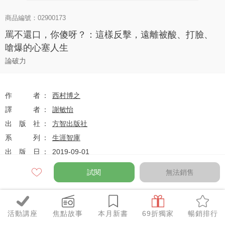
商品編號：02900173
罵不還口，你傻呀？：這樣反擊，遠離被酸、打臉、
嗆爆的心塞人生
論破力
作者
西村博之
譯者
謝敏怡
出版社
方智出版社
系列
生涯智庫
出版日
2019-09-01
試閱
無法銷售
定價
$250
79
$198
優惠價
折
元
活動講座
焦點故事
本月新書
69折獨家
暢銷排行