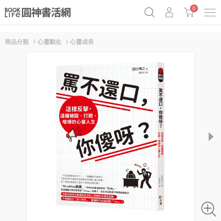
0
商品分類
心靈勵志
心靈成長
《祕密》作者最新《致富》公開
奧德賽女巫瑟西
原子習慣實踐本
Netflix話題章魚小說！
next