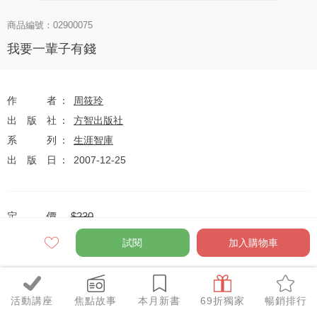
商品編號：02900075
我要一輩子有錢
作者
周筱玲
出版社
方智出版社
系列
生涯智庫
出版日
2007-12-25
定價
$230
79
$182
優惠價
折
元
試閱
加入購物車
活動講座
焦點故事
本月新書
69折獨家
暢銷排行
全網任10件75折（獨家及特惠品除外）
特惠