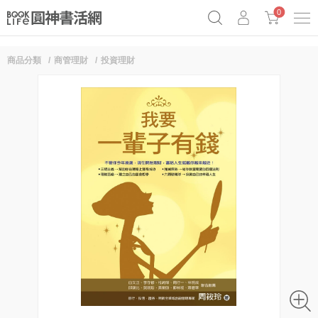
0
商品分類
商管理財
投資理財
奧德賽女巫瑟西
原子習慣實踐本
69折奇蹟套組
Netflix話題章魚小說！