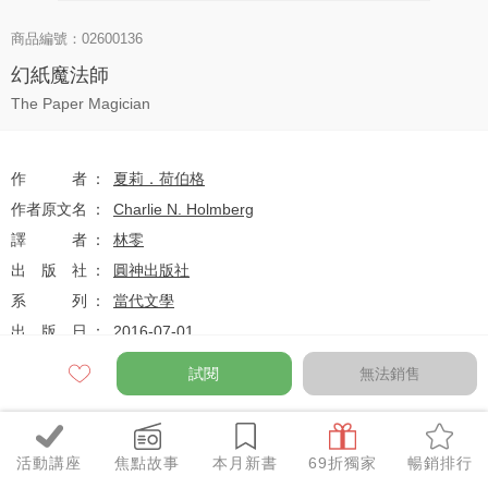
商品編號：02600136
幻紙魔法師
The Paper Magician
作者
夏莉．荷伯格
作者原文名
Charlie N. Holmberg
譯者
林零
出版社
圓神出版社
系列
當代文學
出版日
2016-07-01
試閱
無法銷售
定價
$299
79
$236
優惠價
折
元
活動講座
焦點故事
本月新書
69折獨家
暢銷排行