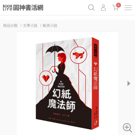
0
商品分類
文學小說
歐美小說
奧德賽女巫瑟西
原子習慣實踐本
69折奇蹟套組
Netflix話題章魚小說！
next