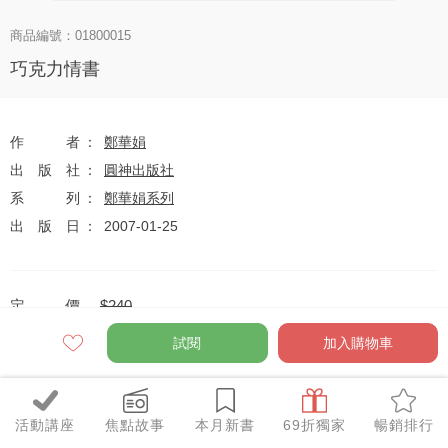
商品編號：01800015
巧克力情書
作者
鄭華娟
出版社
圓神出版社
系列
鄭華娟系列
出版日
2007-01-25
定價
$240
79
$190
優惠價
折
元
試閱
加入購物車
活動講座
焦點故事
本月新書
69折獨家
暢銷排行
全網任10件75折（獨家及特惠品除外）
特惠