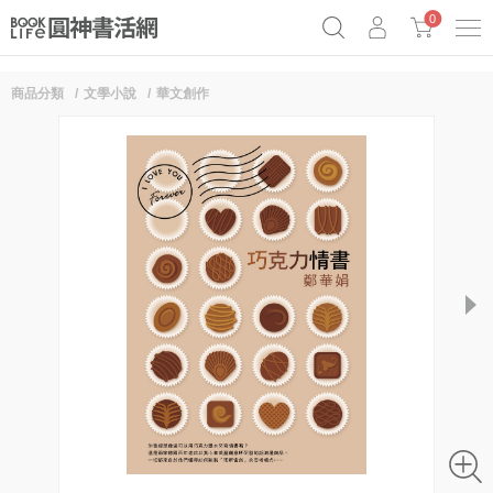
0
商品分類
文學小說
華文創作
《祕密》作者最新《致富》公開
原子習慣實踐本
69折奇蹟套組
Netflix話題章魚小說！
next