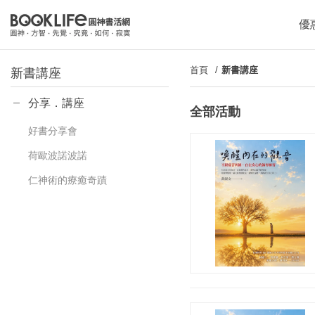
優
首頁
新書講座
新書講座
分享．講座
全部活動
好書分享會
荷歐波諾波諾
仁神術的療癒奇蹟