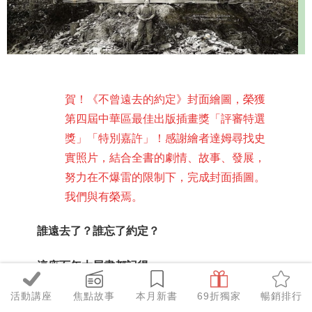
賀！《不曾遠去的約定》封面繪圖，榮獲
第四屆中華區最佳出版插畫獎「評審特選
獎」「特別嘉許」！
感謝繪者達姆尋找史
實照片，結合全書的劇情、故事、發展，
努力在不爆雷的限制下，完成封面插圖。
我們與有榮焉。
誰遠去了？誰忘了約定？
這座百年大屋盡都記得──
活動講座
焦點故事
本月新書
69折獨家
暢銷排行
七年前，《
我在雨中等你
》的小狗恩佐，以第一