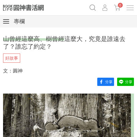
0
專欄
《祕密》作者最新《致富》公開
原子習慣實踐本
69折奇蹟套組
山曾經這麼高、樹曾經這麼大，究竟是誰遠去
Netflix話題章魚小說！
了？誰忘了約定？
好故事
文：圓神