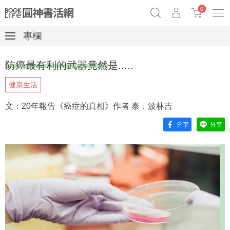
0
專欄
奧德賽女巫瑟西
原子習慣實踐本
69折奇蹟套組
防癌最有利的武器竟然是.....
Netflix話題章魚小說！
健康生活
文：20年報告《癌症的真相》作者 泰．波林吉