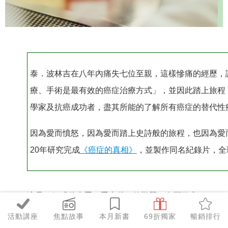
泰．波林吉在八年內痛失七位至親，
這樣慘痛的經歷，
療、手術是最有效的癌症治療方式」，並因此踏上旅程
學家及抗癌成功者，盡其所能的了解所有癌症的替代性
因為愛而憤怒，因為愛而踏上史詩般的旅程，也因為愛
20年研究完成
《癌症的真相》
，並製作同名紀錄片
，全
這是一個「雞生蛋，蛋生雞」的難題，負面的心
理狀態真的該為身體疾病負責嗎？還是先前早已
活動講座
焦點故事
本月新書
69折獨家
暢銷排行