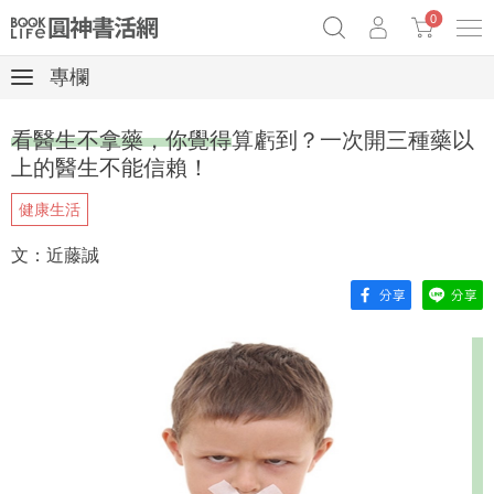
0
專欄
《祕密》作者最新《致富》公開
奧德賽女巫瑟西
原子習慣實踐本
看醫生不拿藥，你覺得算虧到？一次開三種藥以
Netflix話題章魚小說！
上的醫生不能信賴！
健康生活
文：近藤誠