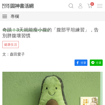
0
專欄
《祕密》作者最新《致富》公開
奧德賽女巫瑟西
原子習慣實踐本
奇蹟！3天就能瘦小腹的「腹部平坦練習」，告
Netflix話題章魚小說！
別胖腹壞習慣
健康生活
文：森田愛子