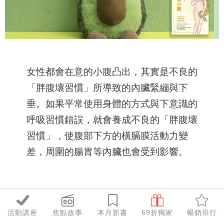
女性都會在意的小腹凸出，其實是不良的
「胖腹壞習慣」所導致的內臟緊繃與下
垂。如果平常使用身體的方式與下意識的
呼吸習慣錯誤，就會養成不良的「胖腹壞
習慣」，使腹部下方的橫膈膜活動力變
差，周圍的腸胃等內臟也會受到影響。
《奇蹟！3天瘦小腹》
作者：我從事呼吸
活動講座
焦點故事
本月新書
69折獨家
暢銷排行
整體師的工作時，曾治療超過四萬名病