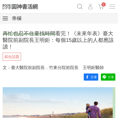
0
專欄
奧德賽女巫瑟西
原子習慣實踐本
69折奇蹟套組
再忙也忍不住要找時間看完！《未來年表》臺大
Netflix話題章魚小說！
醫院前副院長王明鉅：每個15歲以上的人都應該
讀！
綜合話題
文：臺大醫院前副院長．竹東分院前院長 王明鉅醫師