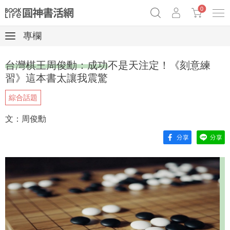
0
專欄
奧德賽女巫瑟西
原子習慣實踐本
69折奇蹟套組
台灣棋王周俊勳：成功不是天注定！《刻意練
Netflix話題章魚小說！
習》這本書太讓我震驚
綜合話題
文：周俊勳