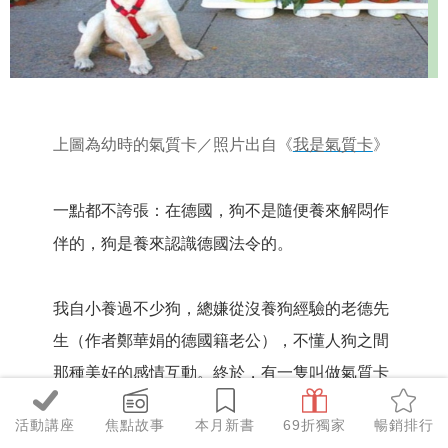
上圖為幼時的氣質卡／照片出自《
我是氣質卡
》
一點都不誇張：在德國，狗不是隨便養來解悶作
伴的，狗是養來認識德國法令的。
我自小養過不少狗，總嫌從沒養狗經驗的老德先
生（作者鄭華娟的德國籍老公），不懂人狗之間
那種美好的感情互動。終於，有一隻叫做氣質卡
的狗介入了我們的生活，我才發現，以前的養狗
活動講座
焦點故事
本月新書
69折獨家
暢銷排行
經驗，慘到好像要整個歸零；幾乎得從頭再學一