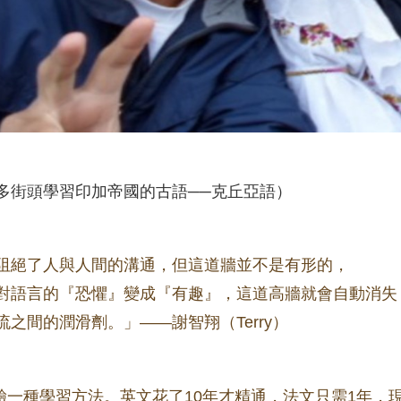
瓜多街頭學習印加帝國的古語──
克丘亞語
）
阻絕了人與人間的溝通，但這道牆並不是有形的，
對語言的『恐懼』變成『有趣』，這道高牆就會自動消失
之間的潤滑劑。」——謝智翔（Terry）
驗一種學習方法。
英文花了10年才精通，法文只需1年，