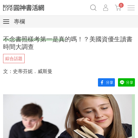
0
專欄
《祕密》作者最新《致富》公開
奧德賽女巫瑟西
原子習慣實踐本
不念書照樣考第一是真的嗎！？美國資優生讀書
Netflix話題章魚小說！
時間大調查
綜合話題
文：史蒂芬妮．威斯曼