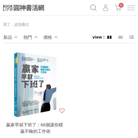
0
馬丁．皮耶奧古
《祕密》作者最新《致富》公開
奧德賽女巫瑟西
原子習慣實踐本
新品
熱門
價格
Netflix話題章魚小說！
贏家早就下班了：66個讓你穩
贏不輸的工作術