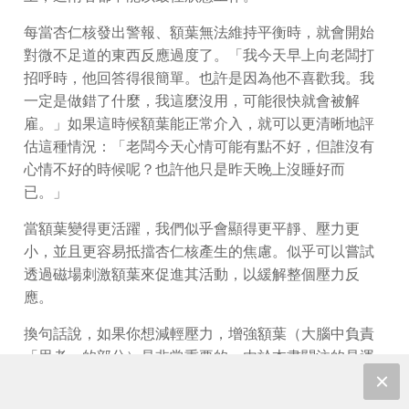
每當杏仁核發出警報、額葉無法維持平衡時，就會開始
對微不足道的東西反應過度了。「我今天早上向老闆打
招呼時，他回答得很簡單。也許是因為他不喜歡我。我
一定是做錯了什麼，我這麼沒用，可能很快就會被解
雇。」如果這時候額葉能正常介入，就可以更清晰地評
估這種情況：「老闆今天心情可能有點不好，但誰沒有
心情不好的時候呢？也許他只是昨天晚上沒睡好而
已。」
當額葉變得更活躍，我們似乎會顯得更平靜、壓力更
小，並且更容易抵擋杏仁核產生的焦慮。似乎可以嘗試
透過磁場刺激額葉來促進其活動，以緩解整個壓力反
應。
換句話說，如果你想減輕壓力，增強額葉（大腦中負責
「思考」的部分）是非常重要的。由於本書關注的是運
動對大腦的影響，所以你現在應該已經知道，運動時額
葉和海馬迴是大腦中獲益最多的兩個區域，可以藉此增