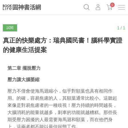
0
1 / 1
試閱
奧德賽女巫瑟西
原子習慣實踐本
69折奇蹟套組
Netflix話題章魚小說！
真正的快樂處方：瑞典國民書！腦科學實證
的健康生活提案
第二章 擺脫壓力
壓力讓大腦萎縮
壓力不僅會使海馬迴縮小，似乎對額葉也具有相同作
用。的確，容易焦慮的人，其額葉通常比較小。這聽起
來像是對易焦慮者的一種歧視！壓力持續的時間越長，
大腦消耗的能量就越多，剎車的功能就越糟糕。那些長
期受壓力困擾的人最需要海馬迴和額葉，而在他們身
上，這兩者都不能以最佳狀態工作。