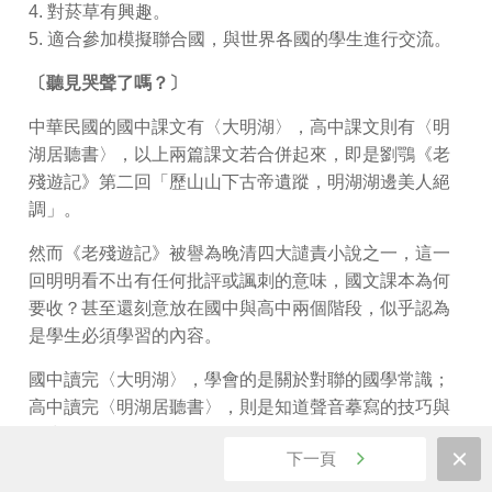
4. 對菸草有興趣。
5. 適合參加模擬聯合國，與世界各國的學生進行交流。
〔聽見哭聲了嗎？〕
中華民國的國中課文有〈大明湖〉，高中課文則有〈明
湖居聽書〉，以上兩篇課文若合併起來，即是劉鶚《老
殘遊記》第二回「歷山山下古帝遺蹤，明湖湖邊美人絕
調」。
然而《老殘遊記》被譽為晚清四大譴責小說之一，這一
回明明看不出有任何批評或諷刺的意味，國文課本為何
要收？甚至還刻意放在國中與高中兩個階段，似乎認為
是學生必須學習的內容。
國中讀完〈大明湖〉，學會的是關於對聯的國學常識；
高中讀完〈明湖居聽書〉，則是知道聲音摹寫的技巧與
欣賞。
下一頁
想由此看出作者劉鶚對國家沉淪的悲痛，或是對政治敗