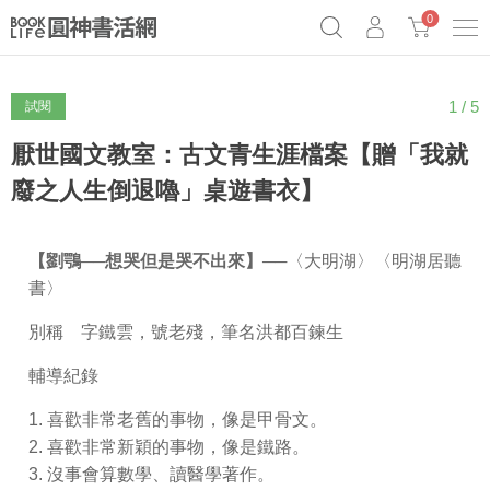
0
1 / 5
試閱
《祕密》作者最新《致富》公開
原子習慣實踐本
69折奇蹟套組
Netflix話題章魚小說！
厭世國文教室：古文青生涯檔案【贈「我就
廢之人生倒退嚕」桌遊書衣】
【劉鶚──想哭但是哭不出來】
──〈大明湖〉〈明湖居聽
書〉
別稱 字鐵雲，號老殘，筆名洪都百鍊生
輔導紀錄
1. 喜歡非常老舊的事物，像是甲骨文。
2. 喜歡非常新穎的事物，像是鐵路。
3. 沒事會算數學、讀醫學著作。