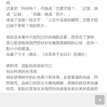
因。
試著把「到何時？」代換成「怎麼才能？」「記憶」換
成「記錄」，「頭腦」換成「照片」，
便成了這樣一段文字：「人生中這樣的瞬間，怎麼才能
記錄下來呢？我的照片」
我在這本書中只提到少許的攝影訣竅，然而在下筆時，
衷心盼望能為我們想好好珍藏寶貴瞬間的心情，提供一
點小小的建議。
加藤アラタ（摘自：《吉原幸子全詩2》思潮社）
將料理、甜點拍得美味可口
拍出料理的光澤感
倒在玻璃杯中的紅色果汁和冰塊，反射窗邊的光線，閃
閃發亮。由杯口的部分大膽地構圖，用微距鏡頭來拍攝
特寫。焦點位置落在冰塊照到光線後反射出來的直線部
分，調大光圈將周圍模糊化。玻璃杯上的商標，是紅色
的補色（對比色）綠色，因而為照片增添醒目的重點。
◆利用窗邊的自然光，從斜後方照過來拍攝