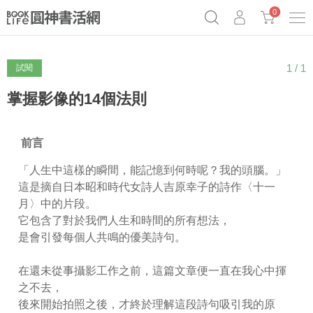
0
1 / 1
試閱
《祕密》作者最新《致富》公開
奧德賽女巫瑟西
原子習慣實踐本
Netflix話題章魚小說！
掌握影像的14個法則
前言
「人生中這樣的瞬間，能記憶到何時呢？我的頭腦。」
這是摘自日本昭和時代女詩人吉原幸子的詩作〈十一
月〉中的片段。
它包含了對於我們人生和時間的所有想法，
是會引發每個人共鳴的優美詩句。
在還未從事攝影工作之前，這篇文章便一直在我心中揮
之不去，
後來開始拍照之後，才終於理解這段詩句吸引我的原