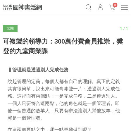
0
1 / 1
試閱
《祕密》作者最新《致富》公開
奧德賽女巫瑟西
原子習慣實踐本
69折奇蹟套組
Netflix話題章魚小說！
可複製的領導力：300萬付費會員推崇，樊
登的九堂商業課
▍管理就是透過別人完成任務
說起管理的定義，每個人都有自己的理解。真正的定義
其實很簡單，說出來可能會噓聲一片：透過別人完成任
務。這裡面有兩個點：一是完成任務，二是透過別人。
一個人只要符合這兩點，他的角色就是一個管理者。即
使一個普通的放羊人，只要有辦法讓別人幫他放羊，他
就是一個管理者。
在這兩個要點之中，哪一點更難做到呢？