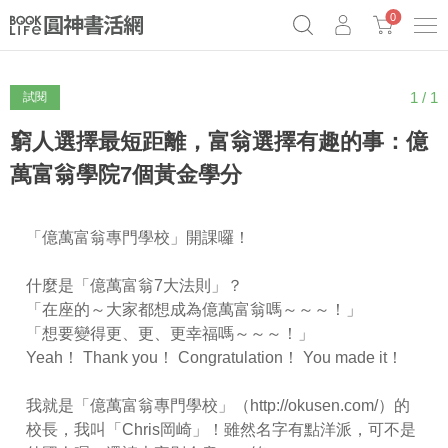
0
1 / 1
試閱
奧德賽女巫瑟西
原子習慣實踐本
69折奇蹟套組
Netflix話題章魚小說！
窮人選擇最短距離，富翁選擇有趣的事：億
萬富翁學院7個黃金學分
「億萬富翁專門學校」開課囉！
什麼是「億萬富翁7大法則」？
「在座的～大家都想成為億萬富翁嗎～～～！」
「想要變得更、更、更幸福嗎～～～！」
Yeah！ Thank you！ Congratulation！ You made it！
我就是「億萬富翁專門學校」（http://okusen.com/）的
校長，我叫「Chris岡崎」！雖然名字有點洋派，可不是