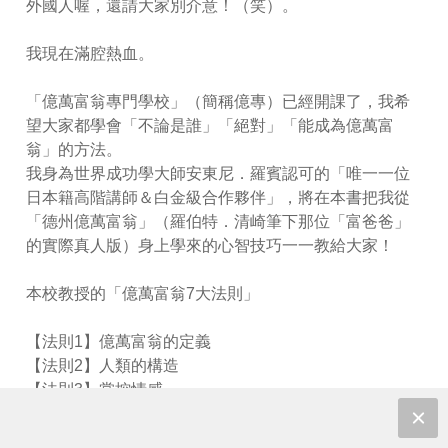
外國人喔，還請大家別介意！（笑）。
我現在滿腔熱血。
「億萬富翁專門學校」（簡稱億專）已經開課了，我希
望大家都學會「不論是誰」「絕對」「能成為億萬富
翁」的方法。
我身為世界成功學大師安東尼．羅賓認可的「唯一一位
日本籍高階講師＆白金級合作夥伴」，將在本書把我從
「德州億萬富翁」（羅伯特．清崎筆下那位「富爸爸」
的實際真人版）身上學來的心智技巧一一教給大家！
本校教授的「億萬富翁7大法則」
【法則1】億萬富翁的定義
【法則2】人類的構造
【法則3】掌控情感
【法則4】八大成功典型
【法則5】億萬富翁腦