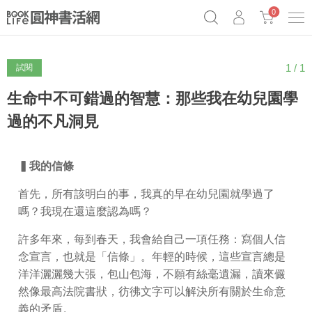
0
1 / 1
試閱
《祕密》作者最新《致富》公開
原子習慣實踐本
69折奇蹟套組
Netflix話題章魚小說！
生命中不可錯過的智慧：那些我在幼兒園學
過的不凡洞見
▍
我的信條
首先，所有該明白的事，我真的早在幼兒園就學過了
嗎？我現在還這麼認為嗎？
許多年來，每到春天，我會給自己一項任務：寫個人信
念宣言，也就是「信條」。年輕的時候，這些宣言總是
洋洋灑灑幾大張，包山包海，不願有絲毫遺漏，讀來儼
然像最高法院書狀，彷彿文字可以解決所有關於生命意
義的矛盾。