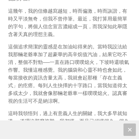
這幾年，我的信條越寫越短，時而偏激，時而詼諧，有
時又平淡無奇，但我不曾停筆。最近，我打算用最簡單
的字句，將個人信念宣言濃縮成一頁，而我深知此舉隱
含著天真的理想主義。
這個追求簡潔的靈感是在加油站得來的。當時我設法給
我那輛老爺車加了超豪華的高辛烷值汽油，結果它吃不
消，整個不對勁──一直在路口噗噗熄火，下坡時還噴氣
作響。我懂這種感覺。我的腦袋和心靈不時也會如此，
每當接收的資訊含量太高，我就會起那種「存在主義
式」的疙瘩。每到人生抉擇的十字路口，當我知道得太
多或太少，我就會像那輛老爺車一樣噗噗熄火。認真審
視的生活可不是納涼啊。
這時我領悟到，過上有意義人生的關鍵，我大多早就知
道──道理沒那麼複雜，我都懂，而且已經懂很久、很久
了。但身體力行，呃……那是另一回事，對吧？以下是
我的信條：