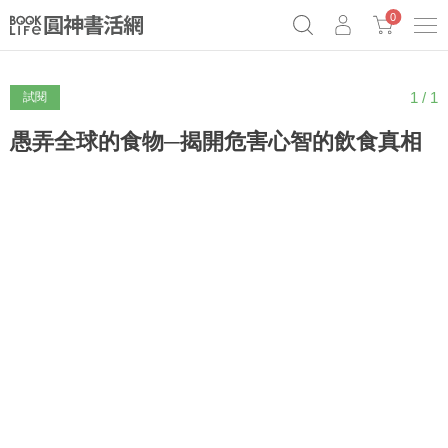
0
1 / 1
試閱
《祕密》作者最新《致富》公開
奧德賽女巫瑟西
原子習慣實踐本
Netflix話題章魚小說！
愚弄全球的食物─揭開危害心智的飲食真相