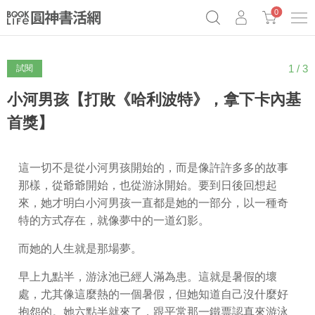
0
1 / 3
試閱
奧德賽女巫瑟西
原子習慣實踐本
69折奇蹟套組
Netflix話題章魚小說！
小河男孩【打敗《哈利波特》，拿下卡內基
首獎】
這一切不是從小河男孩開始的，而是像許許多多的故事
那樣，從爺爺開始，也從游泳開始。要到日後回想起
來，她才明白小河男孩一直都是她的一部分，以一種奇
特的方式存在，就像夢中的一道幻影。
而她的人生就是那場夢。
早上九點半，游泳池已經人滿為患。這就是暑假的壞
處，尤其像這麼熱的一個暑假，但她知道自己沒什麼好
抱怨的。她六點半就來了，跟平常那一鐵票認真來游泳