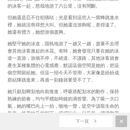
的泳客一起，悠哉地游了六公里，沒有間斷。
但她還是忍不住犯嘀咕；光是看到這些人一窩蜂跳進水
裡，她就沮喪得想大叫。但她還沒游夠呢，差得遠了。
她還有體力，她想游個盡興。
她堅守她的泳道，固執地游了一趟又一趟，盡量不去理
會其他泳客激起的水花。有時，她會發現只要在她的泳
道一直游，游個不停，不繞道、不讓路，其他泳客就會
產生某種集體的心電感應，默認這個空間是她的，把這
個空間留給她。但這一招今天不管用，大家像是紛紛成
群結隊跳進來，再過一刻鐘就要受不了了。
她只顧划啊划地向前推進，呼吸搭配划水的動作，保持
熟練的節奏，均勻平穩如時鐘的滴答聲。為了吸一大口
氣，她的嘴巴向上一抬，啪地一聲，從空中汲取生命的
氣息。接著她又臉朝下，緩緩吐出一口長氣，穩穩數著
秒數，氣泡像迷你小魚般搔著她的嘴唇。
下一頁