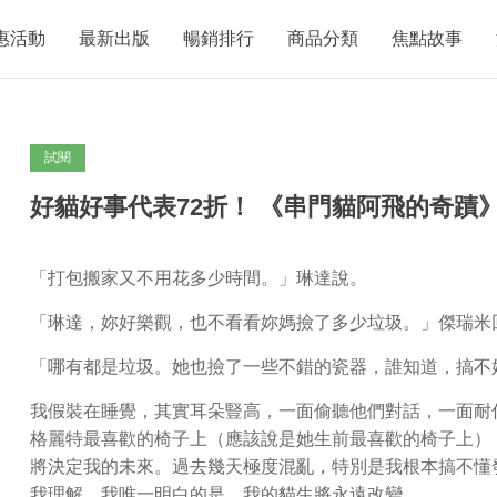
惠活動
最新出版
暢銷排行
商品分類
焦點故事
試閱
好貓好事代表72折！ 《串門貓阿飛的奇蹟
「打包搬家又不用花多少時間。」琳達說。
「琳達，妳好樂觀，也不看看妳媽撿了多少垃圾。」傑瑞米
「哪有都是垃圾。她也撿了一些不錯的瓷器，誰知道，搞不
我假裝在睡覺，其實耳朵豎高，一面偷聽他們對話，一面耐
格麗特最喜歡的椅子上（應該說是她生前最喜歡的椅子上）
將決定我的未來。過去幾天極度混亂，特別是我根本搞不懂
我理解，我唯一明白的是，我的貓生將永遠改變。