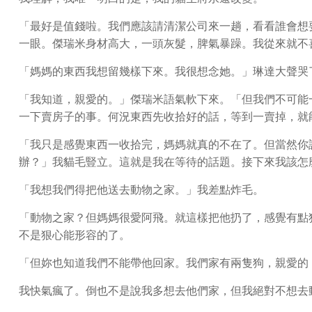
「最好是值錢啦。我們應該請清潔公司來一趟，看看誰會想
一眼。傑瑞米身材高大，一頭灰髮，脾氣暴躁。我從來就不
「媽媽的東西我想留幾樣下來。我很想念她。」琳達大聲哭
「我知道，親愛的。」傑瑞米語氣軟下來。「但我們不可能
一下賣房子的事。何況東西先收拾好的話，等到一賣掉，就
「我只是感覺東西一收拾完，媽媽就真的不在了。但當然你
辦？」我貓毛豎立。這就是我在等待的話題。接下來我該怎
「我想我們得把他送去動物之家。」我差點炸毛。
「動物之家？但媽媽很愛阿飛。就這樣把他扔了，感覺有點
不是狠心能形容的了。
「但妳也知道我們不能帶他回家。我們家有兩隻狗，親愛的
我快氣瘋了。倒也不是說我多想去他們家，但我絕對不想去