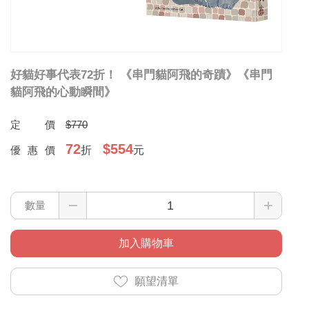
好貓好事代表72折！ 《串門貓阿飛的奇蹟》《串門
貓阿飛的心動瞬間》
定價
$770
72
$554
優惠價
折
元
數量
加入購物車
願望清單