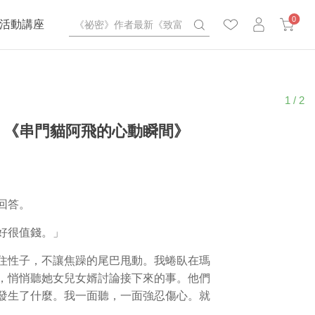
0
活動講座
1 / 2
》《串門貓阿飛的心動瞬間》
回答。
好很值錢。」
住性子，不讓焦躁的尾巴甩動。我蜷臥在瑪
，悄悄聽她女兒女婿討論接下來的事。他們
發生了什麼。我一面聽，一面強忍傷心。就