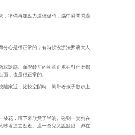
來，準備再加點力道催促時，腦中瞬間閃過
而分心是很正常的，有時候沒辦法照著大人
激或誘惑。而學齡前的幼童正處在對什麼都
上面，也是很正常的。
校離家近，比較空閒時，就帶著孩子散步上
一朵花，蹲下來欣賞了半晌。碰到一隻狗在
又吵著進去逛逛。過一會兒又說腿痠，蹲在