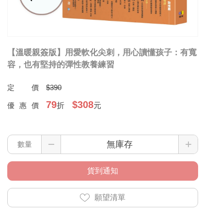
【溫暖親簽版】用愛軟化尖刺，用心讀懂孩子：有寬
容，也有堅持的彈性教養練習
定價
$390
79
$308
優惠價
折
元
數量
貨到通知
願望清單