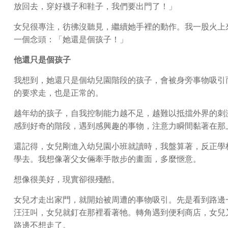
放回去，穿好襪子和鞋子，我們要出門了！」
女兒很專注，彷彿沒聽見，繼續她手裡的動作。我一股火上
一個念頭：「她還是個孩子！」
他還只是個孩子
我想到，她還只是個幼兒園階段的孩子，會被身旁事物吸引
的要求走，也是正常的。
越年幼的孩子，自我控制能力越不足，越難以抵擋外界的刺
感到好奇的階段，遇到感興趣的事物，注意力瞬間黏著在那
還記得，女兒剛進入幼兒園小班就讀時，我盤算著，反正學
學去。我想像著父女倆牽手散步的畫面，多麼愜意。
想像很美好，現實卻很殘酷。
女兒才走出家門，就開始被周遭的事物吸引。先是看到路邊
汪汪叫，女兒就釘在那裡看著牠。轉角遇到便利商店，女兒
路邊不想走了。