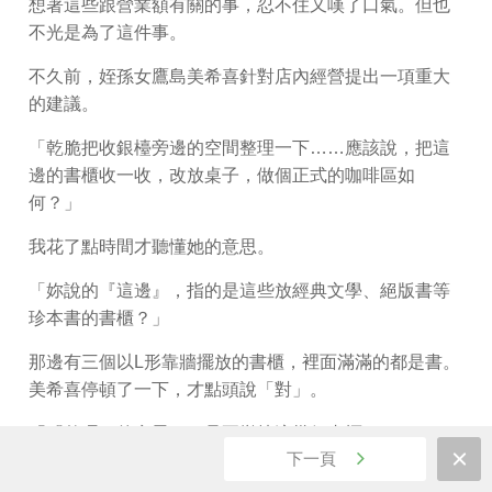
想著這些跟營業額有關的事，忍不住又嘆了口氣。但也
不光是為了這件事。
不久前，姪孫女鷹島美希喜針對店內經營提出一項重大
的建議。
「乾脆把收銀檯旁邊的空間整理一下……應該說，把這
邊的書櫃收一收，改放桌子，做個正式的咖啡區如
何？」
我花了點時間才聽懂她的意思。
「妳說的『這邊』，指的是這些放經典文學、絕版書等
珍本書的書櫃？」
那邊有三個以L形靠牆擺放的書櫃，裡面滿滿的都是書。
美希喜停頓了一下，才點頭說「對」。
「『整理』的意思……是要撤掉這幾個書櫃？」
下一頁
她又停頓了一下（這次停頓的時間比剛剛再長一點），