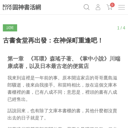
0
1 / 4
試閱
奧德賽女巫瑟西
原子習慣實踐本
69折奇蹟套組
Netflix話題章魚小說！
古書食堂再出發：在神保町重逢吧！
第一章 《耳環》森瑤子著、《掌中小說》川端
康成著，以及日本最古老的便當店
我來到這裡是一年前的事。原本開這家店的哥哥鷹島滋
郎驟逝，後來由我接手。和當時相比，放在這個文庫本
書櫃裡的書，已有八成不同；意思是，裡頭的書有八成
已經售出。
話說回來，也有除了文庫本書櫃的書，其他什麼都沒賣
出去的日子就是了。