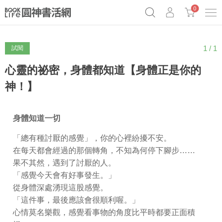
0
1 / 1
試閱
《祕密》作者最新《致富》公開
原子習慣實踐本
69折奇蹟套組
Netflix話題章魚小說！
心靈的祕密，身體都知道【身體正是你的
神！】
身體知道一切
「總有種討厭的感覺」，你的心裡紛擾不安。
在每天都會經過的那個轉角，不知為何停下腳步……
果不其然，遇到了討厭的人。
「感覺今天會有好事發生。」
從身體深處湧現這股感覺。
「這件事，最後應該會很順利喔。」
心情莫名樂觀，感覺看事物的角度比平時都要正面積